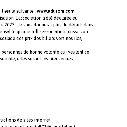
l est la suivante :
www.adutom.com
lisation. L'association a été déclarée au
re 2023. Je vous donnerai plus de détails dans
ensable qu'une telle association puisse voir
scalade des prix des billets vers nos îles,
des personnes de bonne volonté qui veulent se
emble, elles seront les bienvenues.
uctions de sites internet
ur mon mail :
marie972@cegetel.net