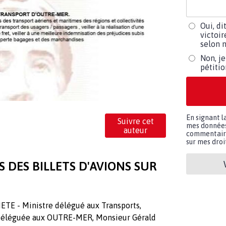
Oui, di
victoir
selon m
Non, je
pétiti
En signant l
Suivre cet
n
mes données 
auteur
commentaires
sur mes droit
S DES BILLETS D'AVIONS SUR
ETE - Ministre délégué aux Transports,
éléguée aux OUTRE-MER, Monsieur Gérald