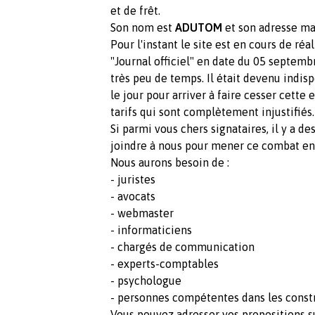
et de frêt.
Son nom est
ADUTOM
et son adresse mai
Pour l'instant le site est en cours de réa
"Journal officiel" en date du 05 septemb
très peu de temps. Il était devenu indisp
le jour pour arriver à faire cesser cette e
tarifs qui sont complètement injustifiés.
Si parmi vous chers signataires, il y a 
joindre à nous pour mener ce combat ens
Nous aurons besoin de :
- juristes
- avocats
- webmaster
- informaticiens
- chargés de communication
- experts-comptables
- psychologue
- personnes compétentes dans les constr
Vous pouvez adresser vos propositions s