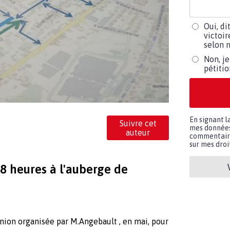
Oui, di
victoir
selon m
Non, je
pétiti
En signant l
Suivre cet
mes données 
auteur
commentaires
sur mes droit
18 heures à l'auberge de
nion organisée par M.Angebault , en mai, pour