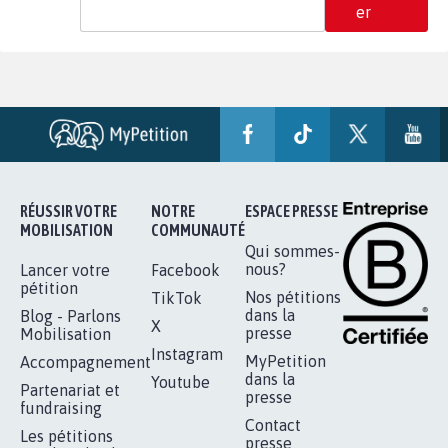
er
RÉUSSIR VOTRE
NOTRE
ESPACE PRESSE
MOBILISATION
COMMUNAUTÉ
Qui sommes-
nous?
Lancer votre
Facebook
pétition
Nos pétitions
TikTok
dans la
Blog - Parlons
X
presse
Mobilisation
Instagram
MyPetition
Accompagnement
dans la
Youtube
Partenariat et
presse
fundraising
Contact
Les pétitions
presse