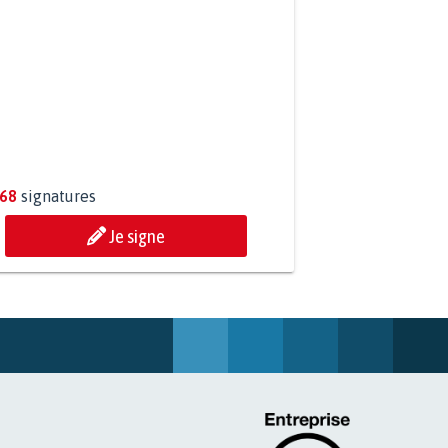
268
signatures
Je signe