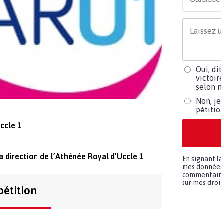
Oui, di
victoir
selon m
Non, je
pétiti
ccle 1
la direction de l’Athénée Royal d’Uccle 1
En signant l
mes données 
commentaires
sur mes droit
pétition