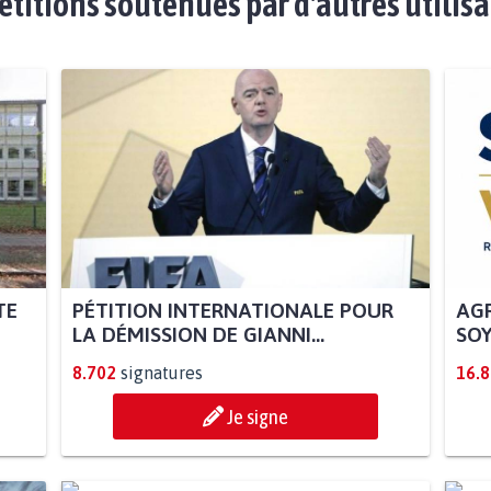
étitions soutenues par d'autres utilis
TE
PÉTITION INTERNATIONALE POUR
AGR
LA DÉMISSION DE GIANNI...
SOY
8.702
signatures
16.
Je signe