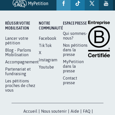
RÉUSSIR VOTRE
NOTRE
ESPACE PRESSE
MOBILISATION
COMMUNAUTÉ
Qui sommes-
nous?
Lancer votre
Facebook
pétition
Nos pétitions
TikTok
dans la
Blog - Parlons
X
presse
Mobilisation
Instagram
MyPetition
Accompagnement
dans la
Youtube
Partenariat et
presse
fundraising
Contact
Les pétitions
presse
proches de chez
vous
Accueil
|
Nous soutenir
|
Aide
|
FAQ
|