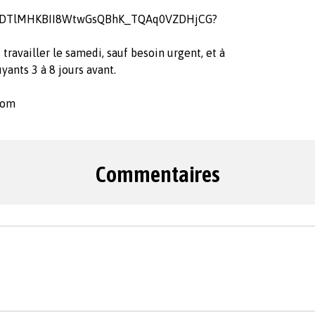
der/1DTlMHKBII8WtwGsQBhK_TQAq0VZDHjCG?
 travailler le samedi, sauf besoin urgent, et à
yants 3 à 8 jours avant.
com
Commentaires