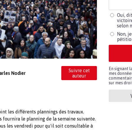
Oui, di
victoir
selon m
Non, je
pétiti
En signant l
Suivre cet
arles Nodier
mes données 
auteur
commentaires
sur mes droit
int les différents plannings des travaux.
s fournira le planning de la semaine suivante.
ous les vendredi pour qu'il soit consultable à