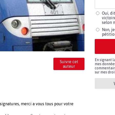
Oui, di
victoir
selon m
Non, je
pétiti
En signant l
Suivre cet
mes données 
auteur
commentaires
sur mes droit
signatures, merci a vous tous pour votre