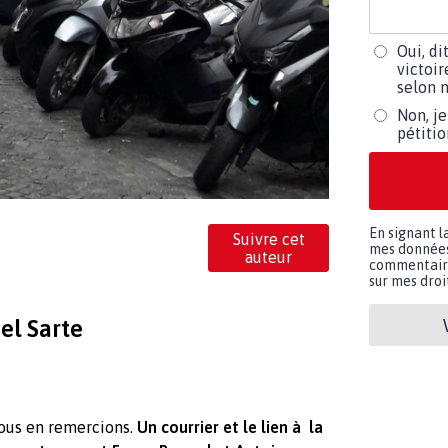
Oui, di
victoir
selon m
Non, je
pétiti
En signant l
Suivre cet
mes données 
auteur
commentaires
sur mes droit
el Sarte
vous en remercions.
Un courrier et le lien à la