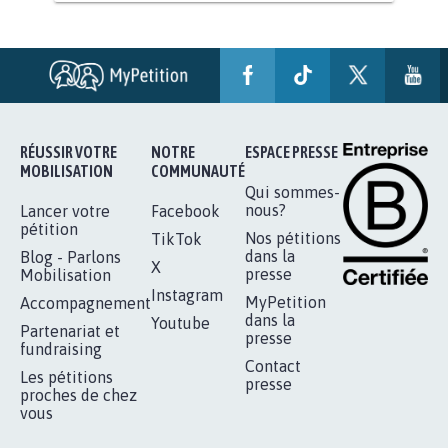
STOP AU PROJET AGRIVOLTAÏQUE
AUTOUR DE LA SOURCE...
11.288
signatures
Je signe
RÉUSSIR VOTRE
NOTRE
ESPACE PRESSE
MOBILISATION
COMMUNAUTÉ
Qui sommes-
nous?
Lancer votre
Facebook
pétition
Nos pétitions
TikTok
dans la
Blog - Parlons