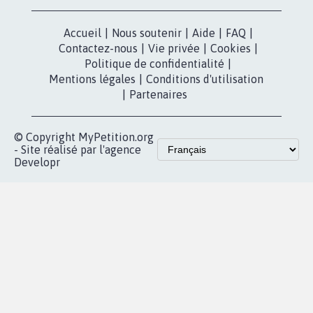
X
presse
Mobilisation
Instagram
MyPetition
Accompagnement
dans la
Youtube
Partenariat et
presse
fundraising
Contact
Les pétitions
presse
proches de chez
vous
Accueil
|
Nous soutenir
|
Aide
|
FAQ
|
Contactez-nous
|
Vie privée
|
Cookies
|
Politique de confidentialité
|
Mentions légales
|
Conditions d'utilisation
|
Partenaires
© Copyright MyPetition.org
- Site réalisé par l'agence
Developr