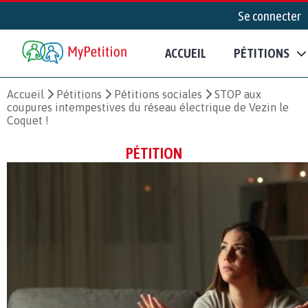
Se connecter
ACCUEIL
PÉTITIONS
Accueil
Pétitions
Pétitions sociales
STOP aux
coupures intempestives du réseau électrique de Vezin le
Coquet !
PÉTITION