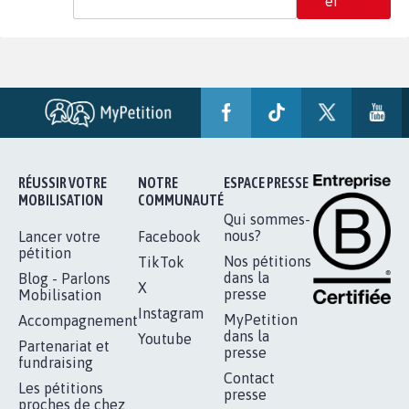
er
RÉUSSIR VOTRE
NOTRE
ESPACE PRESSE
MOBILISATION
COMMUNAUTÉ
Qui sommes-
nous?
Lancer votre
Facebook
pétition
Nos pétitions
TikTok
dans la
Blog - Parlons
X
presse
Mobilisation
Instagram
MyPetition
Accompagnement
dans la
Youtube
Partenariat et
presse
fundraising
Contact
Les pétitions
presse
proches de chez