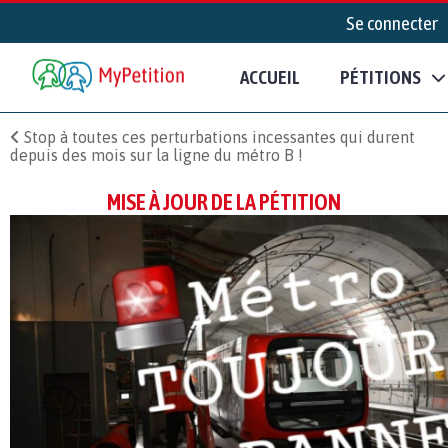
Se connecter
ACCUEIL
PÉTITIONS
Stop à toutes ces perturbations incessantes qui durent
depuis des mois sur la ligne du métro B !
MISE À JOUR DE LA PÉTITION