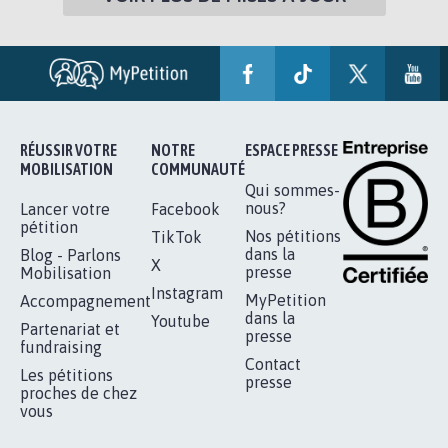
RÉUSSIR VOTRE
NOTRE
ESPACE PRESSE
MOBILISATION
COMMUNAUTÉ
Qui sommes-
nous?
Lancer votre
Facebook
pétition
Nos pétitions
TikTok
dans la
Blog - Parlons
X
presse
Mobilisation
Instagram
MyPetition
Accompagnement
dans la
Youtube
Partenariat et
presse
fundraising
Contact
Les pétitions
presse
proches de chez
vous