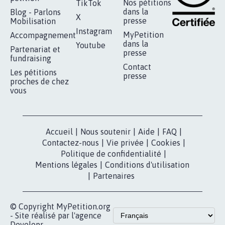
RÉUSSIR VOTRE
NOTRE
ESPACE PRESSE
MOBILISATION
COMMUNAUTÉ
Qui sommes-
nous?
Lancer votre
Facebook
pétition
Nos pétitions
TikTok
dans la
Blog - Parlons
X
presse
Mobilisation
Instagram
MyPetition
Accompagnement
dans la
Youtube
Partenariat et
presse
fundraising
Contact
Les pétitions
presse
proches de chez
vous
Accueil
|
Nous soutenir
|
Aide
|
FAQ
|