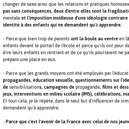
changer de sexe ainsi que les relations et pratiques homose
pas sans conséquences, deux d'entre elles sont la fragilisat
mentale
et l'imposition insidieuse d'une idéologie contraire
identité à des enfants qui ne demandent qu'
à
apprendre.
- Parce que bien trop de parents
ont la boule au ventre
en lâ
enfants devant le portail de l'école et parce qu'ils ont peur 
dire leurs enfants en rentrant et de ce qu'ils pourraient ne p
prépare une place en eux.
- Parce que les grands moyens ont été employés par l'éducati
propagandes, éducation sexuelle, questionnements sur l'ide
de
sensibilisation
s, campagnes de
propagande
, films et de
jeux, interventions en milieu scolaire (IMS), célébrations, ma
Et tout cela, je le répète, dans le seul but d'influencer de si
demandent qu'à apprendre.
-
Parce que c'est l'avenir de la France avec celui de nos jeune