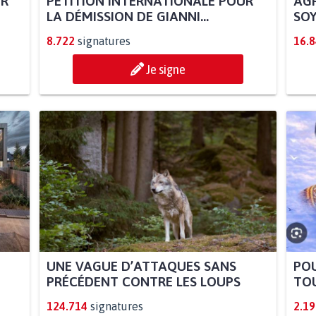
UR
PÉTITION INTERNATIONALE POUR
AGR
LA DÉMISSION DE GIANNI...
SOY
8.722
signatures
16.
Je signe
UNE VAGUE D’ATTAQUES SANS
POU
PRÉCÉDENT CONTRE LES LOUPS
TOU
124.714
signatures
2.19