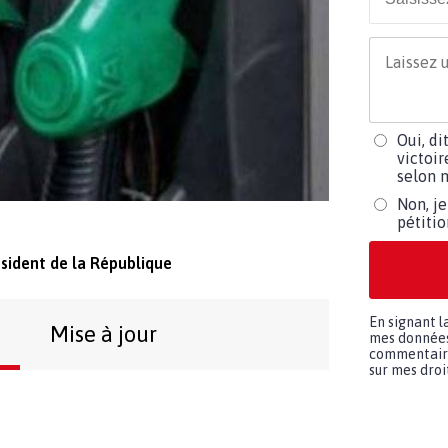
Oui, di
victoir
selon m
Non, je
pétiti
ident de la République
En signant l
Mise à jour
mes données 
commentaires
sur mes droit