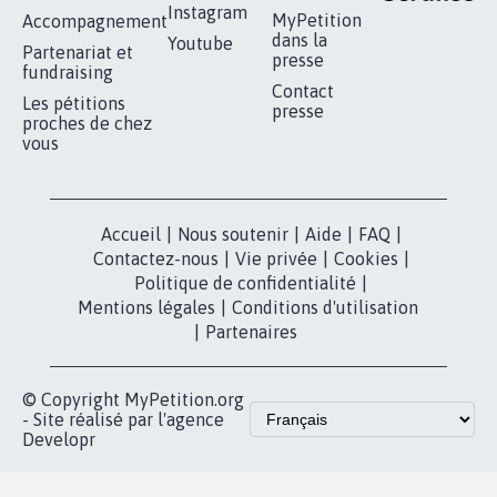
RÉUSSIR VOTRE
NOTRE
ESPACE PRESSE
MOBILISATION
COMMUNAUTÉ
Qui sommes-
nous?
Lancer votre
Facebook
pétition
Nos pétitions
TikTok
dans la
Blog - Parlons
X
presse
Mobilisation
Instagram
MyPetition
Accompagnement
dans la
Youtube
Partenariat et
presse
fundraising
Contact
Les pétitions
presse
proches de chez
vous
Accueil
|
Nous soutenir
|
Aide
|
FAQ
|
Contactez-nous
|
Vie privée
|
Cookies
|
Politique de confidentialité
|