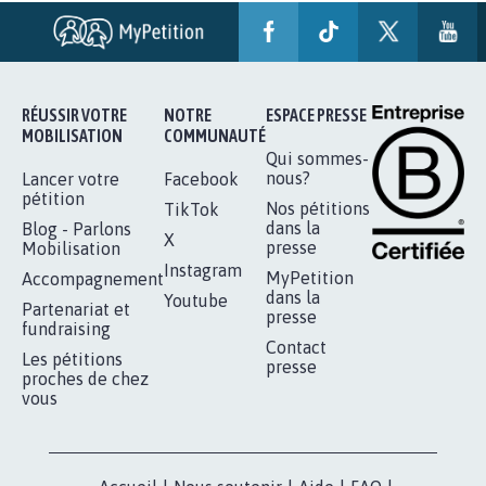
STOP AU PROJET AGRIVOLTAÏQUE
AUTOUR DE LA SOURCE...
11.285
signatures
Je signe
RÉUSSIR VOTRE
NOTRE
ESPACE PRESSE
MOBILISATION
COMMUNAUTÉ
Qui sommes-
nous?
Lancer votre
Facebook
pétition
Nos pétitions
TikTok
dans la
Blog - Parlons
X
presse
Mobilisation
Instagram
MyPetition
Accompagnement