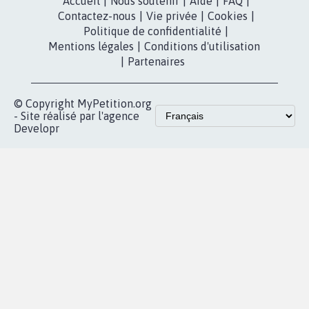
dans la
Youtube
Partenariat et
presse
fundraising
Contact
Les pétitions
presse
proches de chez
vous
Accueil
|
Nous soutenir
|
Aide
|
FAQ
|
Contactez-nous
|
Vie privée
|
Cookies
|
Politique de confidentialité
|
Mentions légales
|
Conditions d'utilisation
|
Partenaires
© Copyright MyPetition.org
- Site réalisé par l'agence
Developr