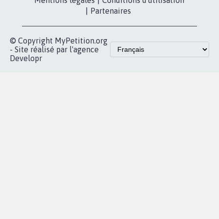
Qui sommes-
nous?
Lancer votre
Facebook
pétition
Nos pétitions
TikTok
dans la
Blog - Parlons
X
presse
Mobilisation
Instagram
MyPetition
Accompagnement
dans la
Youtube
Partenariat et
presse
fundraising
Contact
Les pétitions
presse
proches de chez
vous
Accueil
|
Nous soutenir
|
Aide
|
FAQ
|
Contactez-nous
|
Vie privée
|
Cookies
|
Politique de confidentialité
|
Mentions légales
|
Conditions d'utilisation
|
Partenaires