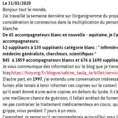
Le 31/03/2020
Bonjour tout le monde,
J'ai travaillé la semaine dernière sur l'organigramme du projet
considération le coronavirus dans la multiplication du perso
blanche.
De 65 accompagnateurs blanc en nouvelle - aquitaine, je l'a
accompagnateurs;
52 suppléants à 130 suppléants catégorie blanc : " infirmière
médecins généraliste, chercheurs, scientifiques "
845 à 1859 accompagnateurs blancs et 676 à 1690 suppléa
Je vous communique des information sur le blog que je tiens
hizy.
https://hizy.org/fr/blogue/sabine_taula_ra/billet/servic
D'autre part, en
1997
, j'ai entendu une conversation intéress
fumer, elle tenais à tenir informer ces copines sur le conseil
qu'il avait donné à une autre copine, en dehors du lycée. Il s
une meilleure chance de guérison, il fallait arrêtait de fum
ne pas contrarier le traitement médicamenteux en cours; qua
grippe, virus pendant 7 jours à un mois.
Cependant, je pense qu'il recommanderais aujourd'hui pour l