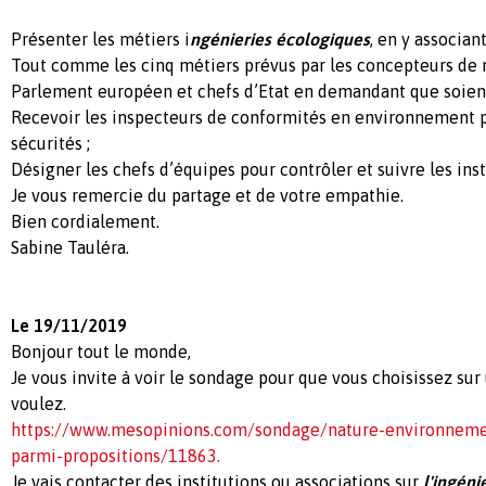
Présenter les métiers i
ngénieries écologiques
, en y associan
Tout comme les cinq métiers prévus par les concepteurs de
Parlement européen et chefs d’Etat en demandant que soien
Recevoir les inspecteurs de conformités en environnement po
sécurités ;
Désigner les chefs d’équipes pour contrôler et suivre les ins
Je vous remercie du partage et de votre empathie.
Bien cordialement.
Sabine Tauléra.
Le 19/11/2019
Bonjour tout le monde,
Je vous invite à voir le sondage pour que vous choisissez su
voulez.
https://www.mesopinions.com/sondage/nature-environnemen
parmi-propositions/11863.
Je vais contacter des institutions ou associations sur
l'ingéni