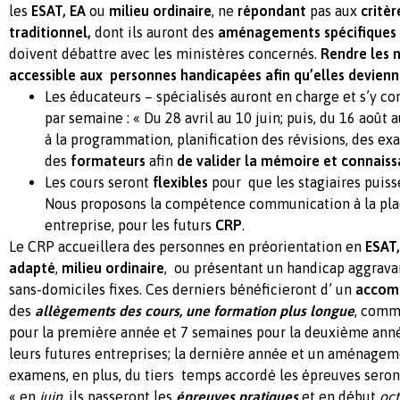
les
ESAT,
EA
ou
milieu ordinaire
, ne
répondant
pas aux
critèr
traditionnel,
dont ils auront des
aménagements spécifiques
doivent débattre avec les ministères concernés.
Rendre les 
accessible aux personnes handicapées afin qu’elles devie
Les éducateurs – spécialisés auront en charge et s’y c
par semaine : « Du 28 avril au 10 juin; puis, du 16 août 
à la programmation, planification des révisions, des e
des
formateurs
afin
de valider la mémoire et connaiss
Les cours seront
flexibles
pour que les stagiaires puiss
Nous proposons la compétence communication à la place 
entreprise, pour les futurs
CRP
.
Le CRP accueillera des personnes en préorientation en
ESAT,
adapté
,
milieu ordinaire
, ou présentant un handicap aggravan
sans-domiciles fixes. Ces derniers bénéficieront d’ un
accom
des
allègements des cours, une formation plus longue
, comm
pour la première année et 7 semaines pour la deuxième anné
leurs futures entreprises; la dernière année et un aménagem
examens, en plus, du tiers temps accordé les épreuves seront
« en
juin
, ils passeront les
épreuves pratiques
et en début
oc