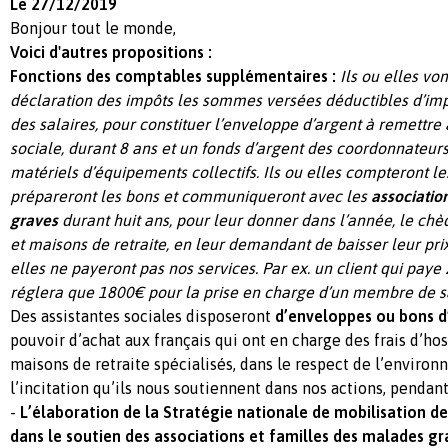
Le 27/12/2019
Bonjour tout le monde,
Voici d'autres propositions :
Fonctions des comptables supplémentaires :
Ils ou elles von
déclaration des impôts les sommes versées déductibles d’impô
des salaires, pour constituer l’enveloppe d’argent à remettre 
sociale, durant 8 ans et un fonds d’argent des coordonnateurs
matériels d’équipements collectifs. Ils ou elles compteront le
prépareront les bons et communiqueront avec les
associatio
graves
durant huit ans, pour leur donner dans l’année, le ch
et maisons de retraite, en leur demandant de baisser leur pri
elles ne payeront pas nos services. Par ex. un client qui pay
réglera que 1800€ pour la prise en charge d’un membre de sa
Des assistantes sociales disposeront
d’enveloppes ou bons 
pouvoir d’achat aux français qui ont en charge des frais d’hos
maisons de retraite spécialisés, dans le respect de l’enviro
l’incitation qu’ils nous soutiennent dans nos actions, pendan
-
L’élaboration de la Stratégie nationale de mobilisation d
dans le soutien des associations et familles des malades gr