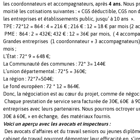
les coordonnateurs et accompagnateurs, après
4 ans.
Nous pr
moitié les cotisations suivantes : « CGS déductible, CGS non
les entreprises et établissements public, jusqu’ à 10 ans ».
TPE : 72*12 = 864 : 4 = 216 € ; 216 € : 12 = 18 € par mois (2 
PME : 864 : 2 = 432€; 432 € : 12 = 36€ par mois, ( 4 accompa
Grandes entreprises (1 coordonnateur + 3 accompagnateurs) :
mois ;
L’État : 72* 9 = 648 €;
La Communauté des communes : 72* 3= 144€
L’union départemental : 72*5 = 360€;
La région : 72*7=504€;
Le fond européen : 72 * 12 = 864€.
Donc, la négociation est au cœur du projet, comme de négocie
Chaque prestation de service sera facturée de 30€, 60€ à 90€
entreprises avec leurs partenaires. Nous pourrons octroyer un
30€ à 60€, » en échange, des matériaux fournis.
Voici un aperçu avec les avocats et inspecteurs :
Des avocats d’affaires et du travail seniors ou jeunes diplôm
cabinet de travail pourront démontrer leur efficacité en s’ins