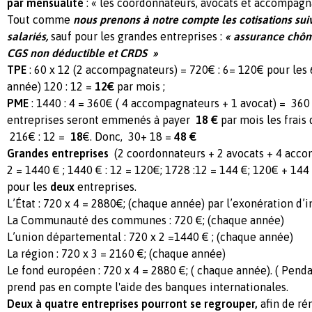
par mensualité
: « les coordonnateurs, avocats et accompagn
Tout comme
nous prenons à notre compte les cotisations sui
salariés,
sauf pour les grandes entreprises :
« assurance chôm
CGS non déductible et CRDS »
TPE
: 60 x 12 (2 accompagnateurs) = 720€ : 6= 120€ pour les 
année) 120 : 12 =
12€
par mois ;
PME
: 1440 : 4 = 360€ ( 4 accompagnateurs + 1 avocat) = 360 :
entreprises seront emmenés à payer
18
€
par mois les frais 
216€ : 12 =
18
€. Donc, 30+ 18 =
48 €
Grandes entreprises
(2 coordonnateurs + 2 avocats + 4 acco
2 = 1440 € ; 1440 € : 12 = 120€; 1728 :12 = 144 €; 120€ + 14
pour les
deux
entreprises.
L’État : 720 x 4 = 2880€; (chaque année) par l’exonération d’
La Communauté des communes : 720 €; (chaque année)
L’union départemental : 720 x 2 =1440 € ; (chaque année)
La région : 720 x 3 = 2160 €; (chaque année)
Le fond européen : 720 x 4 = 2880 €; ( chaque année). ( Penda
prend pas en compte l'aide des banques internationales.
Deux à quatre entreprises pourront se regrouper,
afin de ré