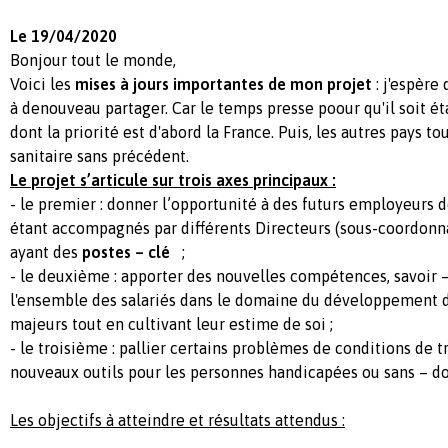
Le 19/04/2020
Bonjour tout le monde,
Voici les
mises à jours importantes de mon projet
: j'espèr
à denouveau partager. Car le temps presse poour qu'il soit ét
dont la priorité est d'abord la France. Puis, les autres pays to
sanitaire sans précédent.
Le projet s’articule sur trois axes principaux :
- le premier : donner l’opportunité à des futurs employeurs de
étant accompagnés par différents Directeurs (sous-coordonna
ayant des
postes – clé
;
- le deuxième : apporter des nouvelles compétences, savoir – f
l'ensemble des salariés dans le domaine du développement d
majeurs tout en cultivant leur estime de soi ;
- le troisième : pallier certains problèmes de conditions de t
nouveaux outils pour les personnes handicapées ou sans – do
Les objectifs à atteindre et résultats attendus :