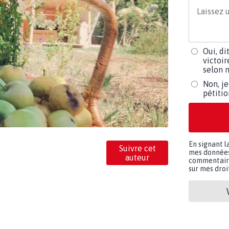
Oui, di
victoir
selon m
Non, je
pétiti
En signant l
Suivre cet
mes données 
auteur
commentaires
sur mes droit