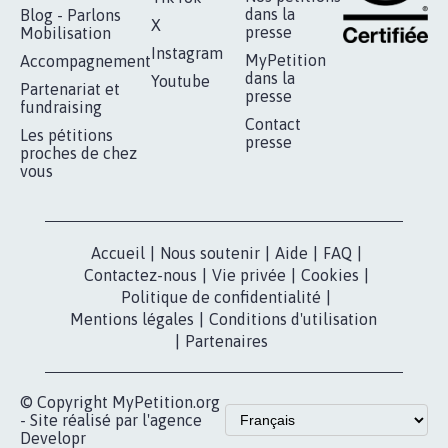
RÉUSSIR VOTRE
NOTRE
ESPACE PRESSE
MOBILISATION
COMMUNAUTÉ
Qui sommes-
nous?
Lancer votre
Facebook
pétition
Nos pétitions
TikTok
dans la
Blog - Parlons
X
presse
Mobilisation
Instagram
MyPetition
Accompagnement
dans la
Youtube
Partenariat et
presse
fundraising
Contact
Les pétitions
presse
proches de chez
vous
Accueil
|
Nous soutenir
|
Aide
|
FAQ
|