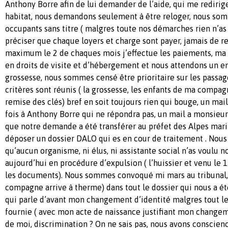
Anthony Borre afin de lui demander de l’aide, qui me redirig
habitat, nous demandons seulement à être reloger, nous so
occupants sans titre ( malgres toute nos démarches rien n’as a
préciser que chaque loyers et charge sont payer, jamais de ret
maximum le 2 de chaques mois j’effectue les paiements, ma
en droits de visite et d’hébergement et nous attendons un en
grossesse, nous sommes censé être prioritaire sur les passa
critères sont réunis ( la grossesse, les enfants de ma compa
remise des clés) bref en soit toujours rien qui bouge, un ma
fois à Anthony Borre qui ne répondra pas, un mail a monsieur
que notre demande a été transférer au préfet des Alpes mari
déposer un dossier DALO qui es en cour de traitement . Nous
qu’aucun organisme, ni élus, ni assistante social n’as voulu 
aujourd’hui en procédure d’expulsion ( l’huissier et venu le 
les documents). Nous sommes convoqué mi mars au tribunal, 
compagne arrive à therme) dans tout le dossier qui nous a 
qui parle d’avant mon changement d’identité malgres tout l
fournie ( avec mon acte de naissance justifiant mon changeme
de moi, discrimination ? On ne sais pas, nous avons conscien