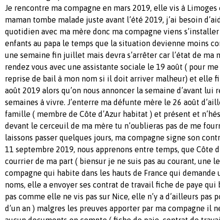
Je rencontre ma compagne en mars 2019, elle vis à Limoges 
maman tombe malade juste avant l’été 2019, j’ai besoin d’ai
quotidien avec ma mère donc ma compagne viens s’installer à
enfants au papa le temps que la situation devienne moins com
une semaine fin juillet mais devra s’arrêter car l’état de ma
rendez vous avec une assistante sociale le 19 août ( pour me
reprise de bail à mon nom si il doit arriver malheur) et elle f
août 2019 alors qu’on nous annoncer la semaine d’avant lui 
semaines à vivre. J’enterre ma défunte mère le 26 août d’aill
famille ( membre de Côte d’Azur habitat ) et présent et n’hés
devant le cerceuil de ma mère tu n’oublieras pas de me fourn
laissons passer quelques jours, ma compagne signe son cont
11 septembre 2019, nous apprenons entre temps, que Côte d’
courrier de ma part ( biensur je ne suis pas au courant, une 
compagne qui habite dans les hauts de France qui demande u
noms, elle a envoyer ses contrat de travail fiche de paye qu
pas comme elle ne vis pas sur Nice, elle n’y a d’ailleurs pas 
d’un an ) malgres les preuves apporter par ma compagne il 
aucun documents en compte ( fiche de paie, contrat de travai