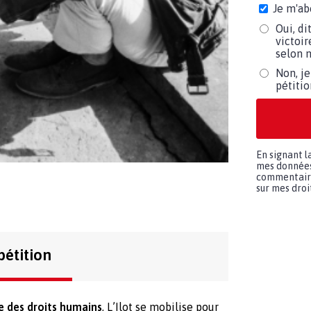
Je m'ab
Oui, di
victoir
selon m
Non, je
pétiti
En signant l
mes données 
commentaires
sur mes droit
pétition
e des droits humains
, L’Ilot se mobilise pour