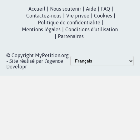
Instagram
MyPetition
Accompagnement
dans la
Youtube
Partenariat et
presse
fundraising
Contact
Les pétitions
presse
proches de chez
vous
Accueil
|
Nous soutenir
|
Aide
|
FAQ
|
Contactez-nous
|
Vie privée
|
Cookies
|
Politique de confidentialité
|
Mentions légales
|
Conditions d'utilisation
|
Partenaires
© Copyright MyPetition.org
- Site réalisé par l'agence
Developr