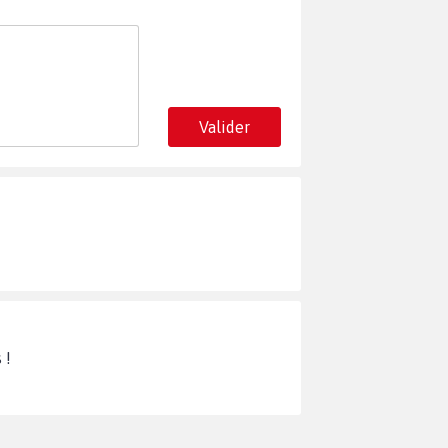
Valider
 !