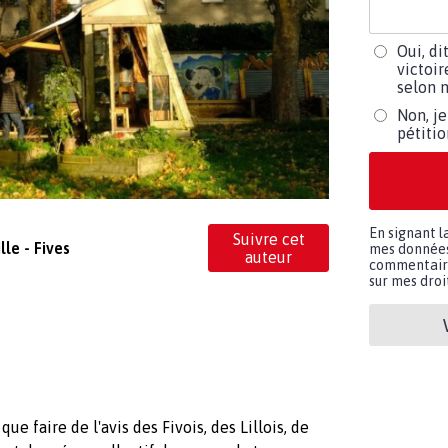
Oui, di
victoir
selon m
Non, je
pétiti
En signant l
Suivre cet
le - Fives
mes données 
auteur
commentaires
sur mes droit
e faire de l'avis des Fivois, des Lillois, de