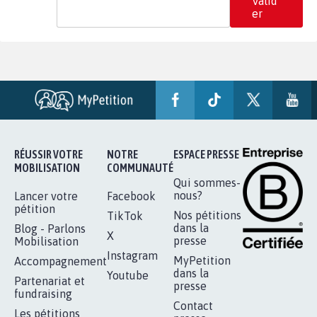
Valid
er
RÉUSSIR VOTRE
NOTRE
ESPACE PRESSE
MOBILISATION
COMMUNAUTÉ
Qui sommes-
nous?
Lancer votre
Facebook
pétition
Nos pétitions
TikTok
dans la
Blog - Parlons
X
presse
Mobilisation
Instagram
MyPetition
Accompagnement
dans la
Youtube
Partenariat et
presse
fundraising
Contact
Les pétitions