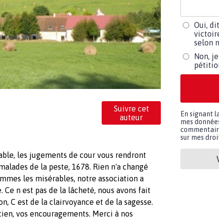
Oui, di
victoir
selon m
Non, je
pétiti
Suivre cet
En signant l
auteur
mes données 
commentaires
sur mes droit
able, les jugements de cour vous rendront
 malades de la peste, 1678. Rien n'a changé
ommes les misérables, notre association a
. Ce n est pas de la lâcheté, nous avons fait
n, C est de la clairvoyance et de la sagesse.
tien, vos encouragements. Merci à nos