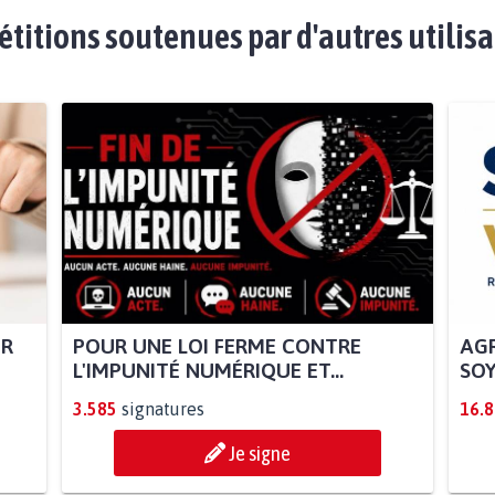
étitions soutenues par d'autres utilis
UR
POUR UNE LOI FERME CONTRE
AGR
L'IMPUNITÉ NUMÉRIQUE ET...
SOY
3.585
signatures
16.
Je signe