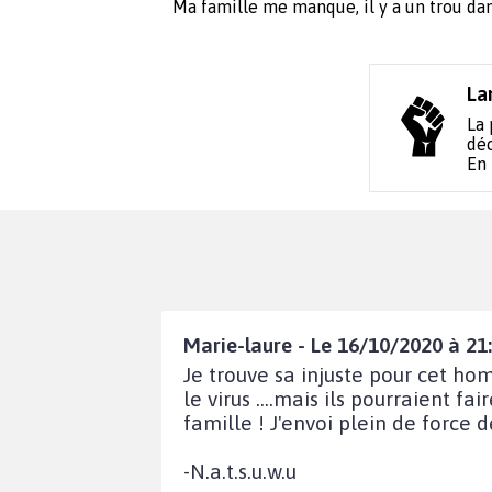
Ma famille me manque, il y a un trou da
La
La 
déc
En
Marie-laure - Le 16/10/2020 à 21
Je trouve sa injuste pour cet hom
le virus ....mais ils pourraient f
famille ! J'envoi plein de force de
-N.a.t.s.u.w.u