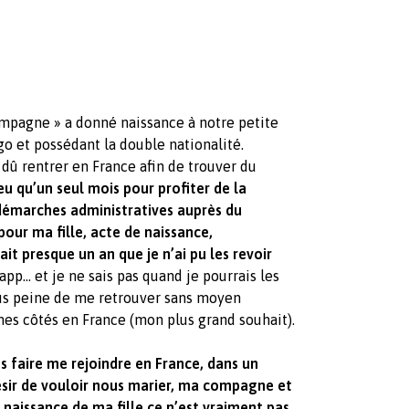
ompagne » a donné naissance à notre petite
o et possédant la double nationalité.
dû rentrer en France afin de trouver du
 eu qu’un seul mois pour profiter de la
 démarches administratives auprès du
our ma fille, acte de naissance,
ait presque un an que je n’ai pu les revoir
pp… et je ne sais pas quand je pourrais les
sous peine de me retrouver sans moyen
 mes côtés en France (mon plus grand souhait).
es faire me rejoindre en France, dans un
sir de vouloir nous marier, ma compagne et
naissance de ma fille ce n’est vraiment pas