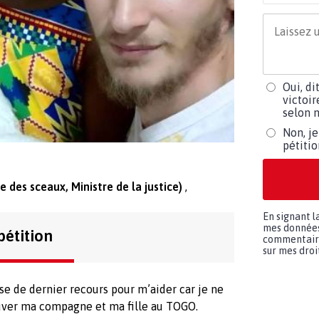
Oui, di
victoir
selon m
Non, je
pétiti
 des sceaux, Ministre de la justice)
En signant l
mes données 
pétition
commentaires
sur mes droit
ise de dernier recours pour m’aider car je ne
ouver ma compagne et ma fille au TOGO.