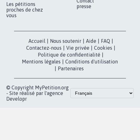
RÉUSSIR VOTRE
NOTRE
ESPACE PRESSE
MOBILISATION
COMMUNAUTÉ
Qui sommes-
nous?
Lancer votre
Facebook
pétition
Nos pétitions
TikTok
dans la
Blog - Parlons
X
presse
Mobilisation
Instagram
MyPetition
Accompagnement
dans la
Youtube
Partenariat et
presse
fundraising
Contact
Les pétitions
presse
proches de chez
vous