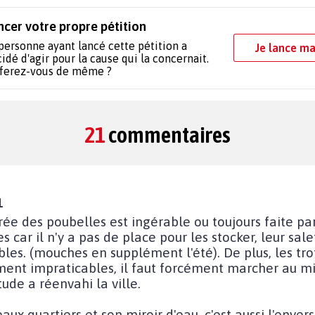
ncer votre propre pétition
personne ayant lancé cette pétition a
Je lance ma
idé d'agir pour la cause qui la concernait.
 ferez-vous de même ?
21
commentaires
1
ntrée des poubelles est ingérable ou toujours faite 
es car il n'y a pas de place pour les stocker, leur s
les. (mouches en supplément l'été). De plus, les trot
ment impraticables, il faut forcément marcher au mi
tude a réenvahi la ville.
aux quartiers et son miroir d'eau, c'est aussi l'envers