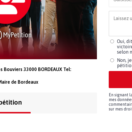
Oui, di
victoir
selon m
Non, je
pétiti
des Bouviers 33000 BORDEAUX Tel:
Maire de Bordeaux
En signant l
mes données 
pétition
commentaires
sur mes droit