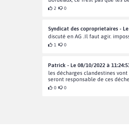
2
0
Syndicat des coproprietaires - L
discuté en AG .Il faut agir. impo
1
0
Patrick - Le 08/10/2022 à 11:24:5
les décharges clandestines vont
seront responsable de ces déchet
0
0