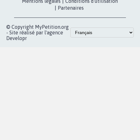
Les pétitions
presse
proches de chez
vous
Accueil
|
Nous soutenir
|
Aide
|
FAQ
|
Contactez-nous
|
Vie privée
|
Cookies
|
Politique de confidentialité
|
Mentions légales
|
Conditions d'utilisation
|
Partenaires
© Copyright MyPetition.org
- Site réalisé par l'agence
Developr