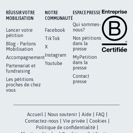
11.287
signatures
Je signe
RÉUSSIR VOTRE
NOTRE
ESPACE PRESSE
MOBILISATION
COMMUNAUTÉ
Qui sommes-
nous?
Lancer votre
Facebook
pétition
Nos pétitions
TikTok
dans la
Blog - Parlons
X
presse
Mobilisation
Instagram
MyPetition
Accompagnement
dans la
Youtube
Partenariat et
presse
fundraising
Contact