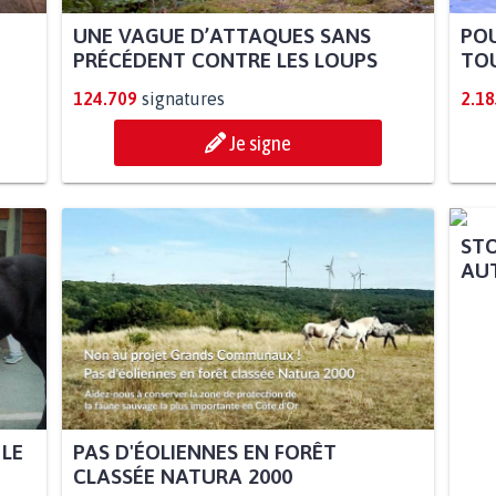
UNE VAGUE D’ATTAQUES SANS
POU
PRÉCÉDENT CONTRE LES LOUPS
TOU
124.709
signatures
2.18
Je signe
 LE
PAS D'ÉOLIENNES EN FORÊT
STO
CLASSÉE NATURA 2000
AUT