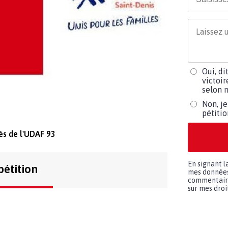
Oui, di
victoir
selon m
Non, je
pétiti
és de l'UDAF 93
En signant l
pétition
mes données 
commentaires
sur mes droit