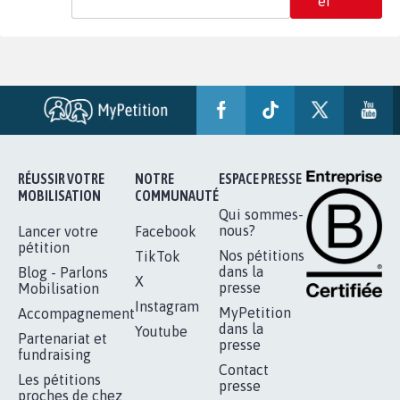
er
RÉUSSIR VOTRE
NOTRE
ESPACE PRESSE
MOBILISATION
COMMUNAUTÉ
Qui sommes-
nous?
Lancer votre
Facebook
pétition
Nos pétitions
TikTok
dans la
Blog - Parlons
X
presse
Mobilisation
Instagram
MyPetition
Accompagnement
dans la
Youtube
Partenariat et
presse
fundraising
Contact
Les pétitions
presse
proches de chez