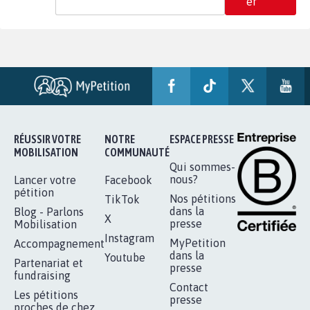
er
RÉUSSIR VOTRE
NOTRE
ESPACE PRESSE
MOBILISATION
COMMUNAUTÉ
Qui sommes-
nous?
Lancer votre
Facebook
pétition
Nos pétitions
TikTok
dans la
Blog - Parlons
X
presse
Mobilisation
Instagram
MyPetition
Accompagnement
dans la
Youtube
Partenariat et
presse
fundraising
Contact
Les pétitions
presse
proches de chez