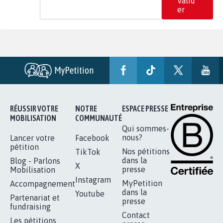
Valid
er
RÉUSSIR VOTRE
NOTRE
ESPACE PRESSE
MOBILISATION
COMMUNAUTÉ
Qui sommes-
nous?
Lancer votre
Facebook
pétition
Nos pétitions
TikTok
dans la
Blog - Parlons
X
presse
Mobilisation
Instagram
MyPetition
Accompagnement
dans la
Youtube
Partenariat et
presse
fundraising
Contact
Les pétitions