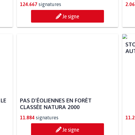
124.667
signatures
2.06
Je signe
 LE
PAS D'ÉOLIENNES EN FORÊT
STO
CLASSÉE NATURA 2000
AUT
11.884
signatures
11.
Je signe