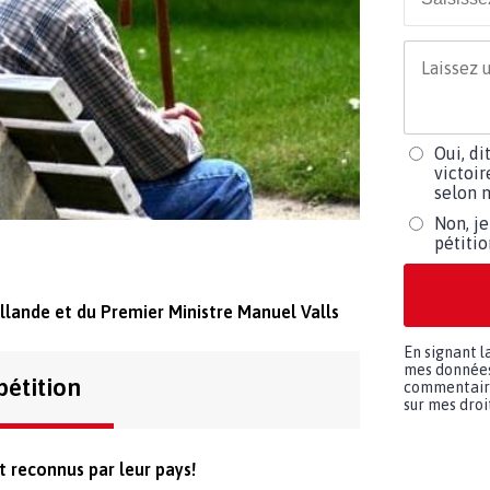
Oui, di
victoir
selon m
Non, je
pétiti
llande et du Premier Ministre Manuel Valls
En signant l
mes données 
pétition
commentaires
sur mes droit
t reconnus par leur pays!