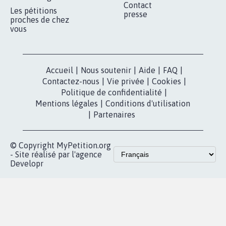
MOBILISATION
COMMUNAUTÉ
Qui sommes-
nous?
Lancer votre
Facebook
pétition
Nos pétitions
TikTok
dans la
Blog - Parlons
X
presse
Mobilisation
Instagram
MyPetition
Accompagnement
dans la
Youtube
Partenariat et
presse
fundraising
Contact
Les pétitions
presse
proches de chez
vous
Accueil
|
Nous soutenir
|
Aide
|
FAQ
|
Contactez-nous
|
Vie privée
|
Cookies
|
Politique de confidentialité
|
Mentions légales
|
Conditions d'utilisation
|
Partenaires