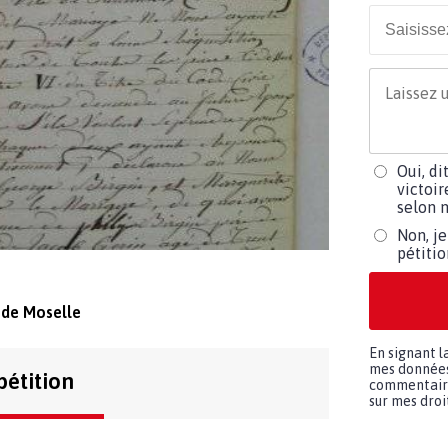
Oui, di
victoir
selon m
Non, je
pétiti
 de Moselle
En signant l
mes données 
pétition
commentaires
sur mes droit