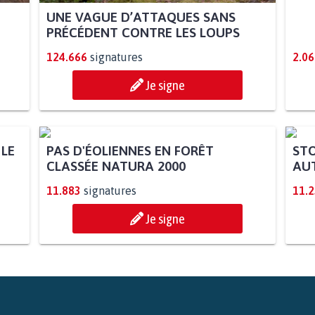
UNE VAGUE D’ATTAQUES SANS
PRÉCÉDENT CONTRE LES LOUPS
124.666
signatures
2.06
Je signe
 LE
PAS D'ÉOLIENNES EN FORÊT
STO
CLASSÉE NATURA 2000
AUT
11.883
signatures
11.
Je signe