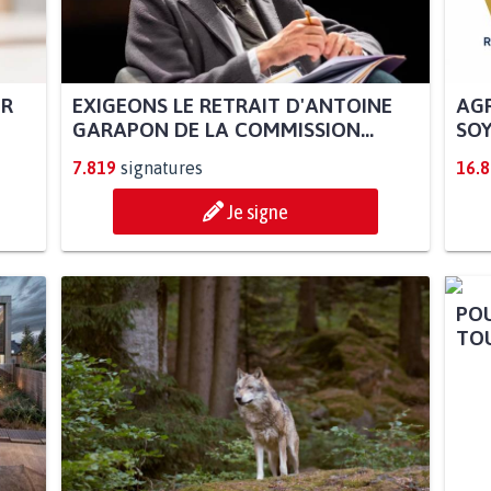
UR
EXIGEONS LE RETRAIT D'ANTOINE
AGR
GARAPON DE LA COMMISSION...
SOY
7.819
signatures
16.
Je signe
POU
TOU