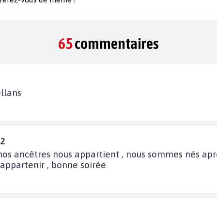
65
commentaires
ellans
52
 nos ancêtres nous appartient , nous sommes nés apr
appartenir , bonne soirée