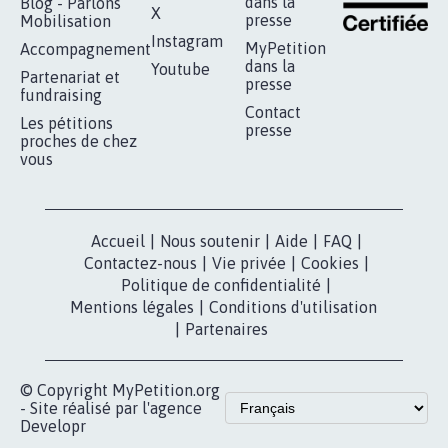
RÉUSSIR VOTRE
NOTRE
ESPACE PRESSE
MOBILISATION
COMMUNAUTÉ
Qui sommes-
nous?
Lancer votre
Facebook
pétition
Nos pétitions
TikTok
dans la
Blog - Parlons
X
presse
Mobilisation
Instagram
MyPetition
Accompagnement
dans la
Youtube
Partenariat et
presse
fundraising
Contact
Les pétitions
presse
proches de chez
vous
Accueil
|
Nous soutenir
|
Aide
|
FAQ
|