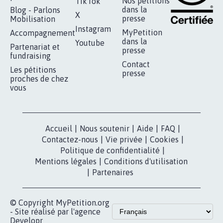
RÉUSSIR VOTRE
NOTRE
ESPACE PRESSE
MOBILISATION
COMMUNAUTÉ
Qui sommes-
nous?
Lancer votre
Facebook
pétition
Nos pétitions
TikTok
dans la
Blog - Parlons
X
presse
Mobilisation
Instagram
MyPetition
Accompagnement
dans la
Youtube
Partenariat et
presse
fundraising
Contact
Les pétitions
presse
proches de chez
vous
Accueil
|
Nous soutenir
|
Aide
|
FAQ
|