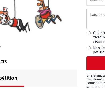
Oui, di
victoir
selon m
Non, je
pétiti
ICES
En signant l
pétition
mes données 
commentaires
sur mes droit