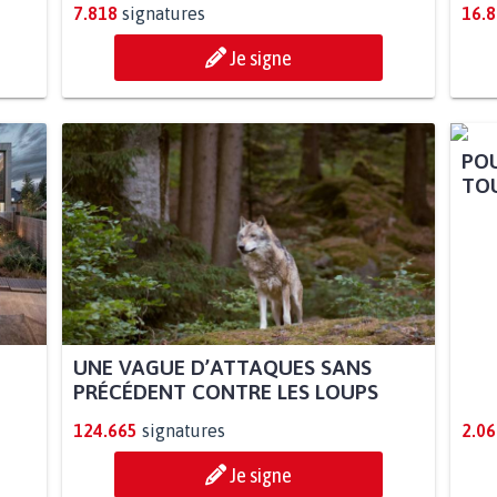
7.818
signatures
16.
Je signe
POU
TOU
UNE VAGUE D’ATTAQUES SANS
PRÉCÉDENT CONTRE LES LOUPS
124.665
signatures
2.06
Je signe