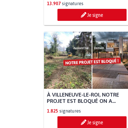
13.907
signatures
Je signe
À VILLENEUVE-LE-ROI, NOTRE
PROJET EST BLOQUÉ ON A...
1.825
signatures
Je signe