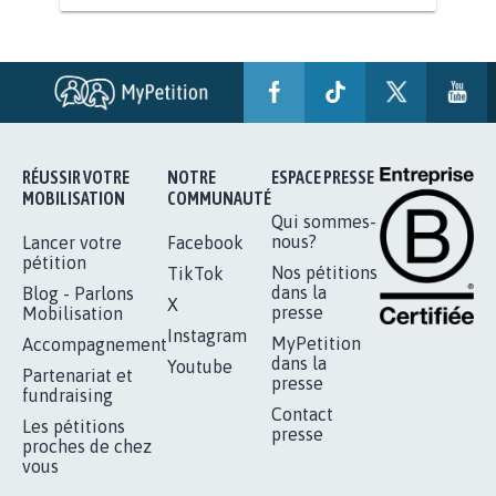
STOP AU PROJET AGRIVOLTAÏQUE
AUTOUR DE LA SOURCE...
11.288
signatures
Je signe
RÉUSSIR VOTRE
NOTRE
ESPACE PRESSE
MOBILISATION
COMMUNAUTÉ
Qui sommes-
nous?
Lancer votre
Facebook
pétition
Nos pétitions
TikTok