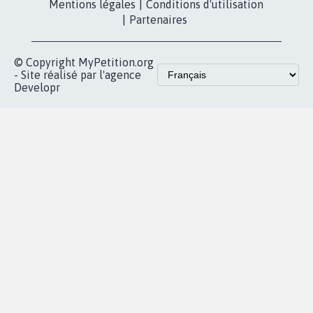
Qui sommes-
nous?
Lancer votre
Facebook
pétition
Nos pétitions
TikTok
dans la
Blog - Parlons
X
presse
Mobilisation
Instagram
MyPetition
Accompagnement
dans la
Youtube
Partenariat et
presse
fundraising
Contact
Les pétitions
presse
proches de chez
vous
Accueil
|
Nous soutenir
|
Aide
|
FAQ
|
Contactez-nous
|
Vie privée
|
Cookies
|
Politique de confidentialité
|
Mentions légales
|
Conditions d'utilisation
|
Partenaires