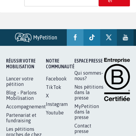
er
RÉUSSIR VOTRE
NOTRE
ESPACE PRESSE
MOBILISATION
COMMUNAUTÉ
Qui sommes-
nous?
Lancer votre
Facebook
pétition
Nos pétitions
TikTok
dans la
Blog - Parlons
X
presse
Mobilisation
Instagram
MyPetition
Accompagnement
dans la
Youtube
Partenariat et
presse
fundraising
Contact
Les pétitions
presse
proches de chez