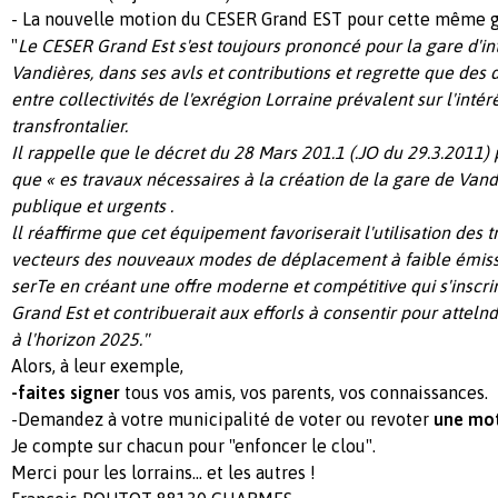
- La nouvelle motion du CESER Grand EST pour cette même gar
"
Le CESER Grand Est s'est toujours prononcé pour la gare d'i
Vandières, dans ses avls et contributions et regrette que des 
entre collectivités de l'exrégion Lorraine prévalent sur l'intér
transfrontalier.
Il rappelle que le décret du 28 Mars 201.1 (.JO du 29.3.2011) 
que « es travaux nécessaires à la création de la gare de Vandi
publique et urgents .
ll réaffirme que cet équipement favoriserait l'utilisation des
vecteurs des nouveaux modes de déplacement à faible émissi
serTe en créant une offre moderne et compétitive qui s'inscr
Grand Est et contribuerait aux efforls à consentir pour attelnd
à l'horizon 2025."
Alors, à leur exemple,
-faites signer
tous vos amis, vos parents, vos connaissances.
-Demandez à votre municipalité de voter ou revoter
une mot
Je compte sur chacun pour "enfoncer le clou".
Merci pour les lorrains... et les autres !