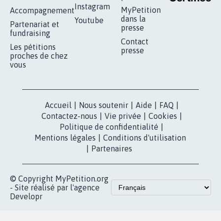
RÉUSSIR VOTRE
NOTRE
ESPACE PRESSE
MOBILISATION
COMMUNAUTÉ
Qui sommes-
nous?
Lancer votre
Facebook
pétition
Nos pétitions
TikTok
dans la
Blog - Parlons
X
presse
Mobilisation
Instagram
MyPetition
Accompagnement
dans la
Youtube
Partenariat et
presse
fundraising
Contact
Les pétitions
presse
proches de chez
vous
Accueil
|
Nous soutenir
|
Aide
|
FAQ
|
Contactez-nous
|
Vie privée
|
Cookies
|
Politique de confidentialité
|