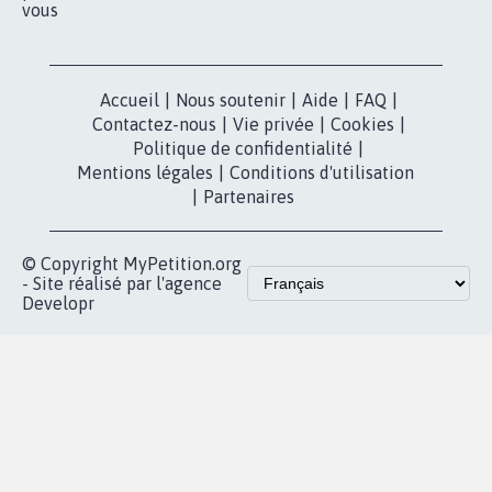
pétition
Nos pétitions
TikTok
dans la
Blog - Parlons
X
presse
Mobilisation
Instagram
MyPetition
Accompagnement
dans la
Youtube
Partenariat et
presse
fundraising
Contact
Les pétitions
presse
proches de chez
vous
Accueil
|
Nous soutenir
|
Aide
|
FAQ
|
Contactez-nous
|
Vie privée
|
Cookies
|
Politique de confidentialité
|
Mentions légales
|
Conditions d'utilisation
|
Partenaires
© Copyright MyPetition.org
- Site réalisé par l'agence