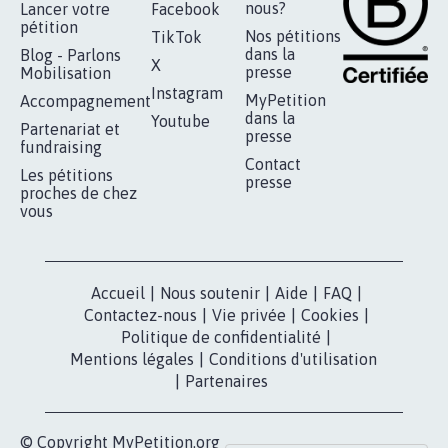
STOP AU PROJET AGRIVOLTAÏQUE
AUTOUR DE LA SOURCE...
11.285
signatures
Je signe
RÉUSSIR VOTRE
NOTRE
ESPACE PRESSE
MOBILISATION
COMMUNAUTÉ
Qui sommes-
nous?
Lancer votre
Facebook
pétition
Nos pétitions
TikTok
dans la
Blog - Parlons
X
presse
Mobilisation