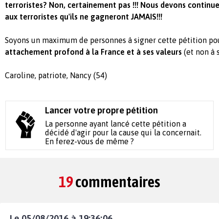
terroristes? Non, certainement pas !!! Nous devons continue
aux terroristes qu'ils ne gagneront JAMAIS!!!
Soyons un maximum de personnes à signer cette pétition p
attachement profond à la France et à ses valeurs
(et non à s
Caroline, patriote, Nancy (54)
Lancer votre propre pétition
La personne ayant lancé cette pétition a
décidé d'agir pour la cause qui la concernait.
En ferez-vous de même ?
19
commentaires
Le 05/08/2016 à 19:36:06