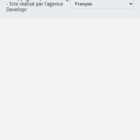
Instagram
MyPetition
Accompagnement
dans la
Youtube
Partenariat et
presse
fundraising
Contact
Les pétitions
presse
proches de chez
vous
Accueil
|
Nous soutenir
|
Aide
|
FAQ
|
Contactez-nous
|
Vie privée
|
Cookies
|
Politique de confidentialité
|
Mentions légales
|
Conditions d'utilisation
|
Partenaires
© Copyright MyPetition.org
- Site réalisé par l'agence
Developr