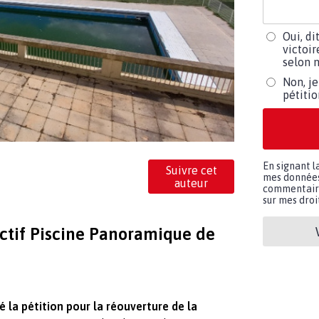
Oui, di
victoir
selon m
Non, je
pétiti
En signant l
Suivre cet
mes données 
auteur
commentaires
sur mes droit
ectif Piscine Panoramique de
 la pétition pour la réouverture de la