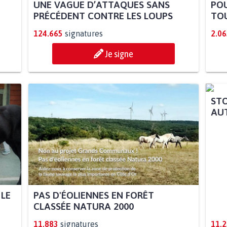
UNE VAGUE D’ATTAQUES SANS
POU
PRÉCÉDENT CONTRE LES LOUPS
TOU
124.665
signatures
2.06
Je signe
 LE
PAS D'ÉOLIENNES EN FORÊT
STO
CLASSÉE NATURA 2000
AUT
11.883
signatures
11.