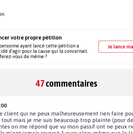
on.
ncer votre propre pétition
personne ayant lancé cette pétition a
Je lance ma
idé d'agir pour la cause qui la concernait.
 ferez-vous de même ?
47
commentaires
:00
ce client qui ne peux malheureusement rien faire pour
t tout mais je me suis beaucoup trop plainte (pour d
es on me répond que vu mon passif ont ne peux rien 
, ils m’ont jamais reversé 1 euro alors même que le