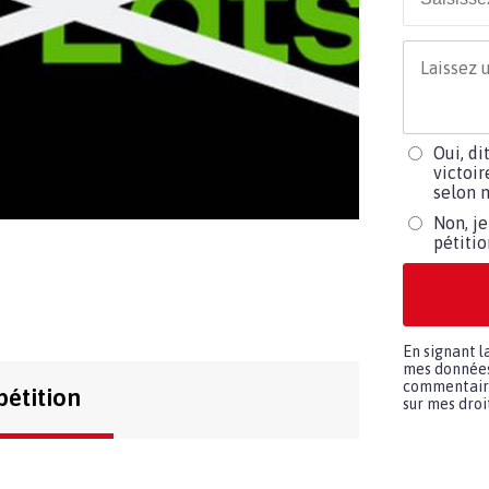
Oui, di
victoir
selon m
Non, je
pétiti
En signant l
mes données 
commentaires
pétition
sur mes droit