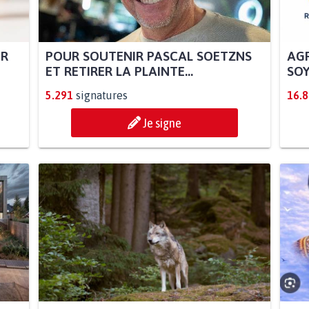
UR
POUR SOUTENIR PASCAL SOETZNS
AGR
ET RETIRER LA PLAINTE...
SOY
5.291
signatures
16.
Je signe