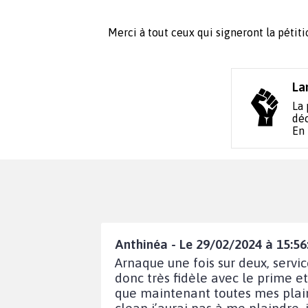
Merci à tout ceux qui signeront la pétiti
La
La 
déc
En
Anthinéa - Le 29/02/2024 à 15:56
Arnaque une fois sur deux, servi
donc très fidèle avec le prime e
que maintenant toutes mes plaint
clean j’aurai pas à me plaindre