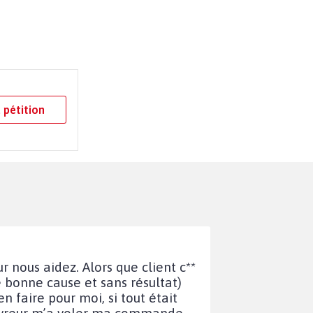
 pétition
 nous aidez. Alors que client c**
e bonne cause et sans résultat)
faire pour moi, si tout était
 livreur m’a voler ma commande