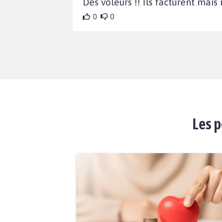
Des voleurs !! Ils facturent mais
0
0
Les p