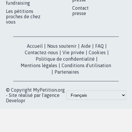
RÉUSSIR VOTRE
NOTRE
ESPACE PRESSE
MOBILISATION
COMMUNAUTÉ
Qui sommes-
nous?
Lancer votre
Facebook
pétition
Nos pétitions
TikTok
dans la
Blog - Parlons
X
presse
Mobilisation
Instagram
MyPetition
Accompagnement
dans la
Youtube
Partenariat et
presse
fundraising
Contact
Les pétitions
presse
proches de chez
vous