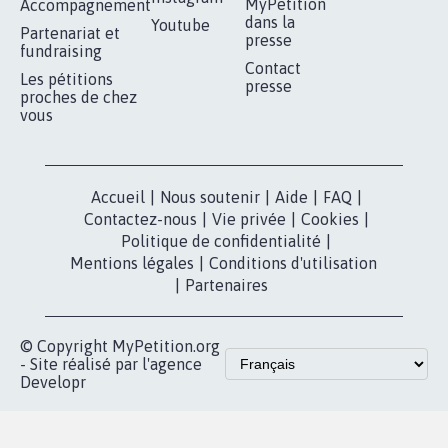
RÉUSSIR VOTRE
NOTRE
ESPACE PRESSE
MOBILISATION
COMMUNAUTÉ
Qui sommes-
nous?
Lancer votre
Facebook
pétition
Nos pétitions
TikTok
dans la
Blog - Parlons
X
presse
Mobilisation
Instagram
MyPetition
Accompagnement
dans la
Youtube
Partenariat et
presse
fundraising
Contact
Les pétitions
presse
proches de chez
vous
Accueil
|
Nous soutenir
|
Aide
|
FAQ
|
Contactez-nous
|
Vie privée
|
Cookies
|
Politique de confidentialité
|