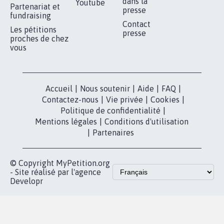
RÉUSSIR VOTRE
NOTRE
ESPACE PRESSE
MOBILISATION
COMMUNAUTÉ
Qui sommes-
nous?
Lancer votre
Facebook
pétition
Nos pétitions
TikTok
dans la
Blog - Parlons
X
presse
Mobilisation
Instagram
MyPetition
Accompagnement
dans la
Youtube
Partenariat et
presse
fundraising
Contact
Les pétitions
presse
proches de chez
vous
Accueil
|
Nous soutenir
|
Aide
|
FAQ
|
Contactez-nous
|
Vie privée
|
Cookies
|
Politique de confidentialité
|
Mentions légales
|
Conditions d'utilisation